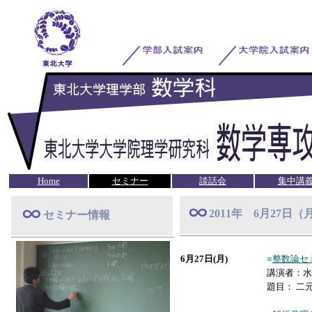
Home
セミナー
談話会
集中講
2011年 6月27日
セミナー情報
6月27日(月)
■
整数論セ
講演者：水
題目： 二