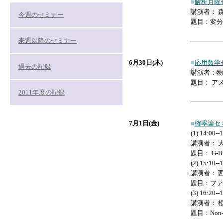
■
解析月曜
講演者： 森
今週のセミナー
題目：変分
来週以降のセミナー
6月30日(木)
■
応用数学
過去の記録
講演者：物
題目： ア
2011年度の記録
7月1日(金)
■
確率論セ
(1) 14:00--
講演者： 
題目： G-B
(2) 15:10--
講演者： 
題目：ファ
(3) 16:20--
講演者： 
題目：Non-kil