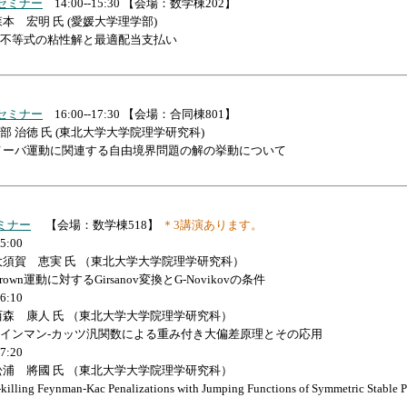
セミナー
14:00--15:30
【会場：数学棟202】
本 宏明 氏 (愛媛大学理学部)
不等式の粘性解と最適配当支払い
セミナー
16:00--17:30 【会場：合同棟801】
部 治徳 氏 (東北大学大学院理学研究科)
メーバ運動に関連する自由境界問題の解の挙動について
ミナー
【会場：数学棟518】
＊3講演あります。
15:00
大須賀 恵実 氏 （東北大学大学院理学研究科）
rown運動に対するGirsanov変換とG-Novikovの条件
16:10
西森 康人 氏 （東北大学大学院理学研究科）
インマン-カッツ汎関数による重み付き大偏差原理とその応用
17:20
松浦 將國 氏 （東北大学大学院理学研究科）
ling Feynman-Kac Penalizations with Jumping Functions of Symmetric Stable P