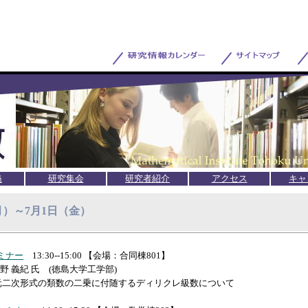
義
研究集会
研究者紹介
アクセス
キャ
（月）～7月1日（金）
ミナー
13:30--15:00 【会場：合同棟801】
野 義紀 氏 (徳島大学工学部)
元二次形式の類数の二乗に付随するディリクレ級数について